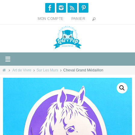
Passer
vers
le
MON COMPTE
PANIER
contenu
Home
Art de Vivre
Sur Les Murs
Cheval Grand Médaillon