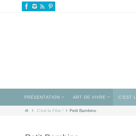
Passer
vers
le
contenu
Passer
vers
PRÉSENTATION
ART DE VIVRE
C’EST L
le
contenu
Home
C'est la Fête !
Petit Bambino