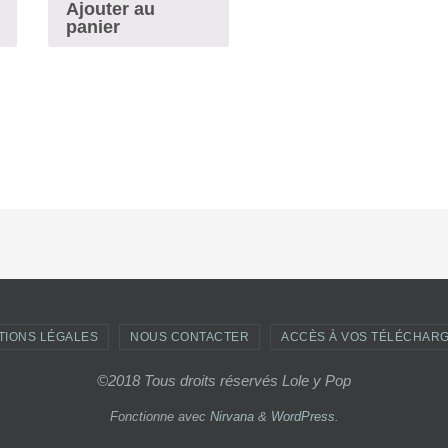
Ajouter au
panier
TIONS LÉGALES
NOUS CONTACTER
ACCÈS À VOS TÉLÉCHAR
©2018 Tous droits réservés Lole y Pop
Fonctionne avec
Nirvana
&
WordPress.