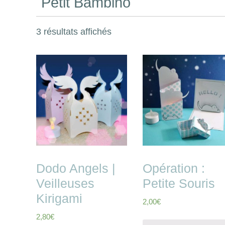
Petit Bambino
3 résultats affichés
Dodo Angels |
Opération :
Veilleuses
Petite Souris
Kirigami
2,00
€
2,80
€